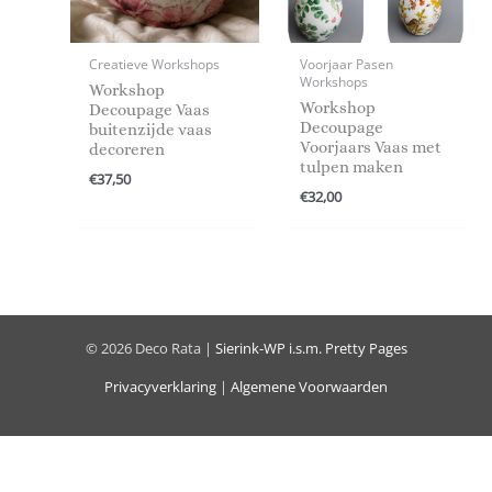
Creatieve Workshops
Voorjaar Pasen
Workshops
Workshop
Workshop
Decoupage Vaas
Decoupage
buitenzijde vaas
Voorjaars Vaas met
decoreren
tulpen maken
€
37,50
€
32,00
© 2026 Deco Rata |
Sierink-WP
i.s.m.
Pretty Pages
Privacyverklaring
|
Algemene Voorwaarden