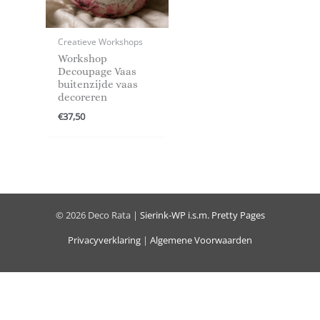
Creatieve Workshops
Workshop
Decoupage Vaas
buitenzijde vaas
decoreren
€
37,50
© 2026 Deco Rata |
Sierink-WP
i.s.m.
Pretty Pages
Privacyverklaring
|
Algemene Voorwaarden