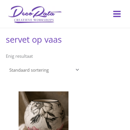
Ga
naar
de
inhoud
servet op vaas
Enig resultaat