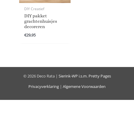
DIY Creatief
DIY pakket
grachtenhuisjes
decoreren
€
29,95
© 2026 Deco Rata |
Sierink-WP
i.s.m.
Pretty Pages
Privacyverklaring
|
Algemene Voorwaarden