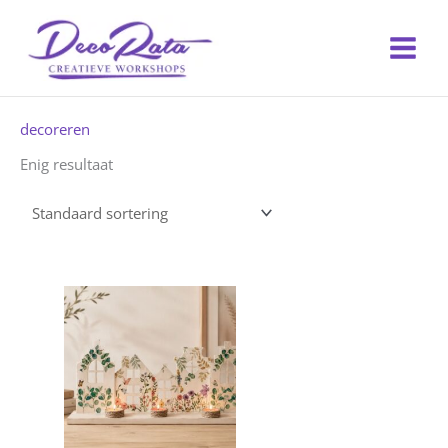
Ga
naar
de
inhoud
decoreren
Enig resultaat